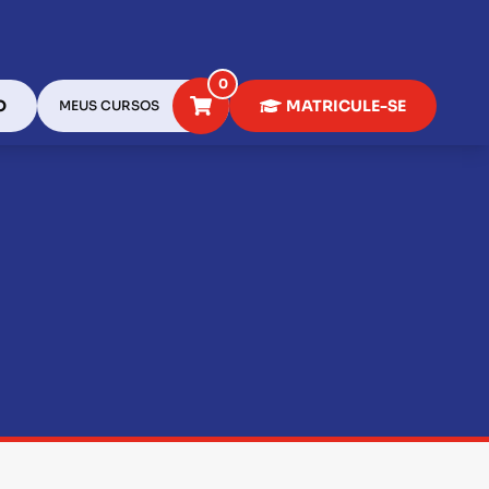
0
O
MATRICULE-SE
MEUS CURSOS