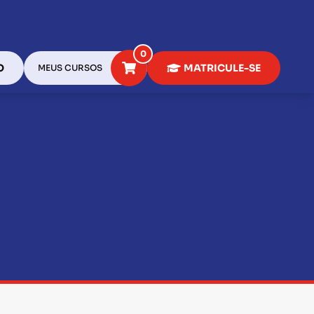
0
O
MATRICULE-SE
MEUS CURSOS