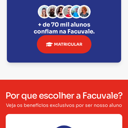
+ de 70 mil alunos
confiam na
Facuvale
.
MATRICULAR
Por que escolher a Facuvale?
Veja os benefícios exclusivos por ser nosso aluno