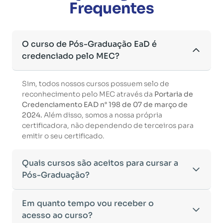
Frequentes
O curso de Pós-Graduação EaD é
credenciado pelo MEC?
Sim, todos nossos cursos possuem selo de
reconhecimento pelo MEC através da
Portaria de
Credenciamento EAD n° 198 de 07 de março de
2024.
Além disso, somos a nossa própria
certificadora, não dependendo de terceiros para
emitir o seu certificado.
Quais cursos são aceitos para cursar a
Pós-Graduação?
Para ingressar em um curso de pós-graduação, é
Em quanto tempo vou receber o
necessário ter concluído uma graduação
acesso ao curso?