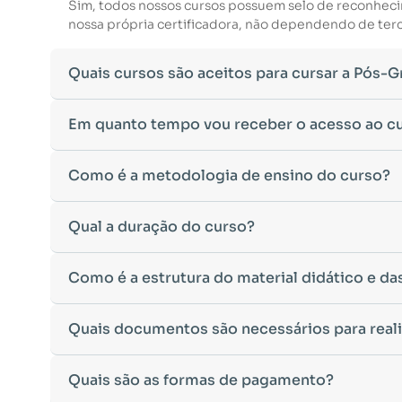
Sim, todos nossos cursos possuem selo de reconhec
nossa própria certificadora, não dependendo de terce
Quais cursos são aceitos para cursar a Pós-
Para ingressar em um curso de pós-graduação, é nec
Em quanto tempo vou receber o acesso ao c
Ministério da Educação, aceitamos diplomas das seg
•
Bacharelado
– Formação generalista em diversas ár
Após a conclusão da sua matrícula e a confirmação d
Como é a metodologia de ensino do curso?
•
Licenciatura
– Formação voltada para o magistério e
Você receberá um
e-mail com os dados de login
na p
•
Tecnólogo
– Cursos de formação superior de menor 
Esse processo ocorre de forma ágil, permitindo que 
•
Cursos de Formação de Oficiais
– Desde que sejam 
A metodologia da
Qual a duração do curso?
Facuvale
foi desenvolvida para ofe
Caso não receba o e-mail de acesso em até
24 horas 
Caso tenha dúvidas sobre a validade do seu diploma 
qualquer lugar e no seu próprio ritmo.
acadêmico para auxílio.
•
Ambiente Virtual de Aprendizagem (AVA)
intuitivo
A duração do curso varia de acordo com a carga horá
Como é a estrutura do material didático e da
•
Material didático digital
disponível para leitura on-
•
Pós-Graduação Lato Sensu:
Duração mínima de 4 m
•
Avaliações objetivas e dissertativas
, incentivando 
•
Pós-Graduação de 360 horas:
Duração mínima de 3
•
Trabalho de Conclusão de Curso (TCC) opcional
, c
Nosso material didático foi cuidadosamente elabora
Quais documentos são necessários para reali
•
Exceções:
Os cursos de
Engenharia de Segurança d
•
Suporte de tutores especializados
, disponíveis pa
•
Apostilas digitais
com conteúdo atualizado e apro
de conteúdos mais aprofundados nessas áreas.
Nosso compromisso é garantir que sua experiência de 
•
Materiais complementares,
como artigos, vídeos e
O tempo de conclusão pode variar de acordo com a ded
Para efetuar sua matrícula, você precisará enviar os
Quais são as formas de pagamento?
•
Atividades interativas
para reforçar o aprendizado.
•
RG e CPF
(ou CNH, desde que contenha os dados c