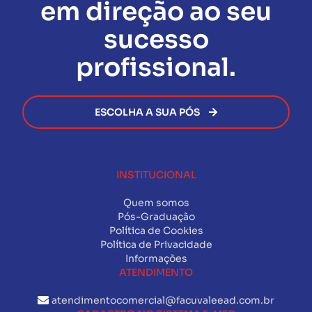
em direção ao seu
certificado será emitido de forma rápida e segura,
permitindo que você avance na sua carreira sem
sucesso
burocracia.
profissional.
ESCOLHA A SUA PÓS
INSTITUCIONAL
Quem somos
Pós-Graduação
Política de Cookies
Política de Privacidade
Informações
ATENDIMENTO
atendimentocomercial@facuvaleead.com.br