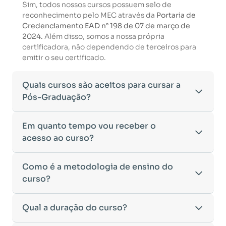
Sim, todos nossos cursos possuem selo de
reconhecimento pelo MEC através da
Portaria de
Credenciamento EAD n° 198 de 07 de março de
2024.
Além disso, somos a nossa própria
certificadora, não dependendo de terceiros para
emitir o seu certificado.
Quais cursos são aceitos para cursar a
Pós-Graduação?
Para ingressar em um curso de pós-graduação, é
Em quanto tempo vou receber o
necessário ter concluído uma graduação
acesso ao curso?
reconhecida pelo MEC. De acordo com os critérios
estabelecidos pelo Ministério da Educação,
Após a conclusão da sua matrícula e a confirmação
Como é a metodologia de ensino do
aceitamos diplomas das seguintes modalidades:
dos seus dados, o acesso ao curso será liberado
•
curso?
Bacharelado
– Formação generalista em diversas
automaticamente.
áreas do conhecimento, como Direito,
Você receberá um
e-mail com os dados de login
na
Administração, Engenharia, entre outras.
A metodologia da
Qual a duração do curso?
Facuvale
foi desenvolvida para
plataforma de ensino, utilizando o endereço
•
Licenciatura
– Formação voltada para o magistério
oferecer flexibilidade e qualidade na
cadastrado no momento da inscrição.
e habilitação para o ensino fundamental e médio.