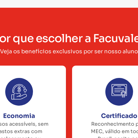
or que escolher a Facuval
Veja os benefícios exclusivos por ser nosso aluno
Economia
Certificado
sos acessíveis, sem
Reconhecimento 
astos extras com
MEC, válido em to