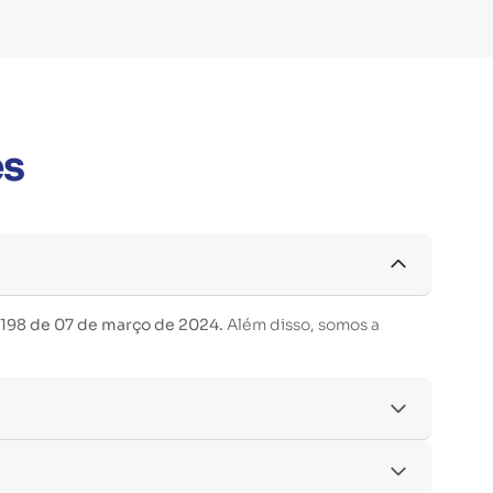
es
 198 de 07 de março de 2024.
Além disso, somos a
acordo com os critérios estabelecidos pelo