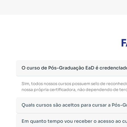
F
O curso de Pós-Graduação EaD é credenciad
Sim, todos nossos cursos possuem selo de reconhec
nossa própria certificadora, não dependendo de terce
Quais cursos são aceitos para cursar a Pós-
Para ingressar em um curso de pós-graduação, é nec
Em quanto tempo vou receber o acesso ao c
Ministério da Educação, aceitamos diplomas das seg