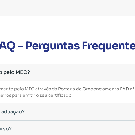
AQ - Perguntas Frequent
o pelo MEC?
imento pelo MEC através da
Portaria de Credenciamento EAD n°
iros para emitir o seu certificado.
Graduação?
essário ter concluído uma graduação reconhecida pelo MEC. De 
urso?
uintes modalidades: