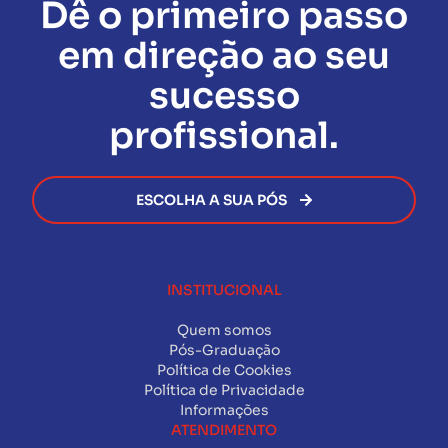
Dê o primeiro passo
momento da solicitação do certificado de
para estudo off-line.
administrativas ou financeiras
com a Facuvale.
ofertas disponíveis no momento da sua inscrição.
conclusão da Pós-Graduação.
Assim que todas as exigências forem cumpridas, o
em direção ao seu
certificado será emitido de forma rápida e segura,
permitindo que você avance na sua carreira sem
sucesso
burocracia.
profissional.
ESCOLHA A SUA PÓS
INSTITUCIONAL
Quem somos
Pós-Graduação
Política de Cookies
Política de Privacidade
Informações
ATENDIMENTO