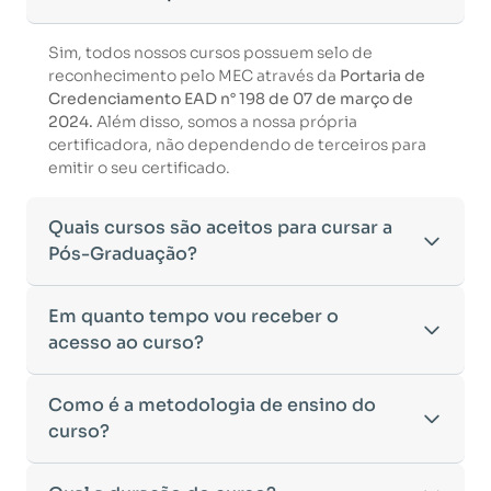
Sim, todos nossos cursos possuem selo de
reconhecimento pelo MEC através da
Portaria de
Credenciamento EAD n° 198 de 07 de março de
2024.
Além disso, somos a nossa própria
certificadora, não dependendo de terceiros para
emitir o seu certificado.
Quais cursos são aceitos para cursar a
Pós-Graduação?
Para ingressar em um curso de pós-graduação, é
Em quanto tempo vou receber o
necessário ter concluído uma graduação
acesso ao curso?
reconhecida pelo MEC. De acordo com os critérios
estabelecidos pelo Ministério da Educação,
Após a conclusão da sua matrícula e a confirmação
Como é a metodologia de ensino do
aceitamos diplomas das seguintes modalidades:
dos seus dados, o acesso ao curso será liberado
•
curso?
Bacharelado
– Formação generalista em diversas
automaticamente.
áreas do conhecimento, como Direito,
Você receberá um
e-mail com os dados de login
na
Administração, Engenharia, entre outras.