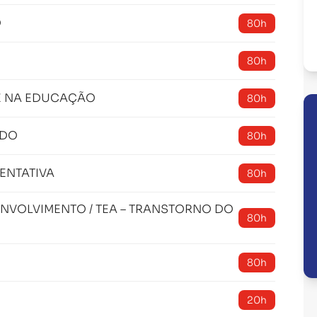
O
80h
80h
E NA EDUCAÇÃO
80h
ADO
80h
ENTATIVA
80h
NVOLVIMENTO / TEA – TRANSTORNO DO
80h
80h
20h