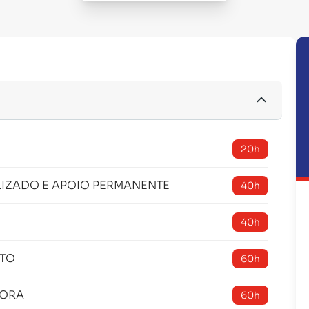
20h
IZADO E APOIO PERMANENTE
40h
40h
NTO
60h
TORA
60h