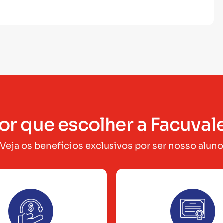
or que escolher a Facuval
Veja os benefícios exclusivos por ser nosso aluno