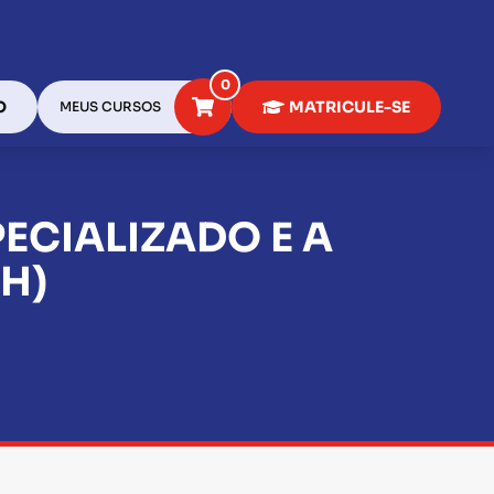
0
O
MATRICULE-SE
MEUS CURSOS
ECIALIZADO E A
H)