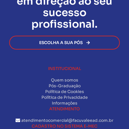
em direção ao seu
certificado será emitido de forma rápida e segura,
permitindo que você avance na sua carreira sem
sucesso
burocracia.
profissional.
ESCOLHA A SUA PÓS
INSTITUCIONAL
Quem somos
Pós-Graduação
Política de Cookies
Política de Privacidade
Informações
ATENDIMENTO
atendimentocomercial@facuvaleead.com.br
CADASTRO NO SISTEMA E-MEC