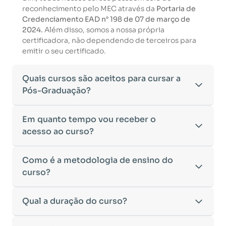
reconhecimento pelo MEC através da
Portaria de
Credenciamento EAD n° 198 de 07 de março de
2024.
Além disso, somos a nossa própria
certificadora, não dependendo de terceiros para
emitir o seu certificado.
Quais cursos são aceitos para cursar a
Pós-Graduação?
Para ingressar em um curso de pós-graduação, é
Em quanto tempo vou receber o
necessário ter concluído uma graduação
acesso ao curso?
reconhecida pelo MEC. De acordo com os critérios
estabelecidos pelo Ministério da Educação,
Após a conclusão da sua matrícula e a confirmação
Como é a metodologia de ensino do
aceitamos diplomas das seguintes modalidades:
dos seus dados, o acesso ao curso será liberado
•
curso?
Bacharelado
– Formação generalista em diversas
automaticamente.
áreas do conhecimento, como Direito,
Você receberá um
e-mail com os dados de login
na
Administração, Engenharia, entre outras.
A metodologia da
Qual a duração do curso?
Facuvale
foi desenvolvida para
plataforma de ensino, utilizando o endereço
•
Licenciatura
– Formação voltada para o magistério
oferecer flexibilidade e qualidade na
cadastrado no momento da inscrição.
e habilitação para o ensino fundamental e médio.
aprendizagem. Nosso ensino é
100% on-line
,
Esse processo ocorre de forma ágil, permitindo
•
Tecnólogo
– Cursos de formação superior de