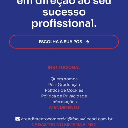
em direção ao seu
permitindo que você avance na sua carreira sem
sucesso
burocracia.
profissional.
ESCOLHA A SUA PÓS
INSTITUCIONAL
Quem somos
Pós-Graduação
Política de Cookies
Política de Privacidade
Informações
ATENDIMENTO
atendimentocomercial@facuvaleead.com.br
CADASTRO NO SISTEMA E-MEC