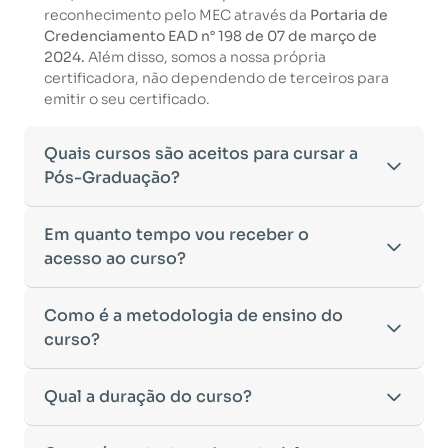
reconhecimento pelo MEC através da
Portaria de
Credenciamento EAD n° 198 de 07 de março de
2024.
Além disso, somos a nossa própria
certificadora, não dependendo de terceiros para
emitir o seu certificado.
Quais cursos são aceitos para cursar a
Pós-Graduação?
Para ingressar em um curso de pós-graduação, é
Em quanto tempo vou receber o
necessário ter concluído uma graduação
acesso ao curso?
reconhecida pelo MEC. De acordo com os critérios
estabelecidos pelo Ministério da Educação,
Após a conclusão da sua matrícula e a confirmação
Como é a metodologia de ensino do
aceitamos diplomas das seguintes modalidades:
dos seus dados, o acesso ao curso será liberado
•
curso?
Bacharelado
– Formação generalista em diversas
automaticamente.
áreas do conhecimento, como Direito,
Você receberá um
e-mail com os dados de login
na
Administração, Engenharia, entre outras.
A metodologia da
Qual a duração do curso?
Facuvale
foi desenvolvida para
plataforma de ensino, utilizando o endereço
•
Licenciatura
– Formação voltada para o magistério
oferecer flexibilidade e qualidade na
cadastrado no momento da inscrição.
e habilitação para o ensino fundamental e médio.
aprendizagem. Nosso ensino é
100% on-line
,
Esse processo ocorre de forma ágil, permitindo
•
Tecnólogo
– Cursos de formação superior de