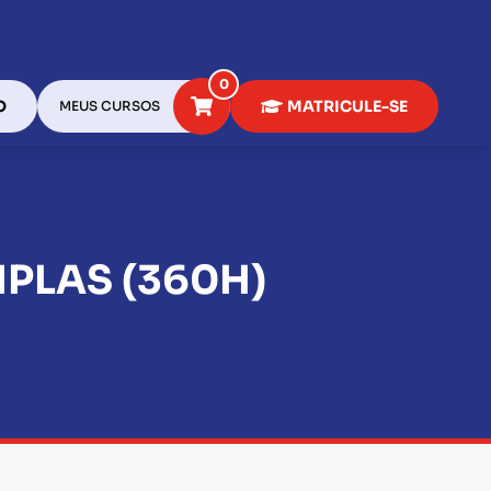
0
O
MATRICULE-SE
MEUS CURSOS
IPLAS (360H)