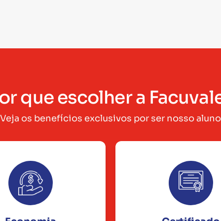
or que escolher a Facuval
Veja os benefícios exclusivos por ser nosso aluno