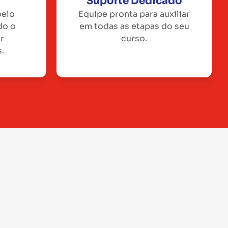
Suporte Dedicado
pelo
Equipe pronta para auxiliar
do o
em todas as etapas do seu
or
curso.
.