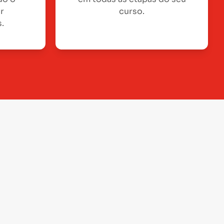
or
curso.
.