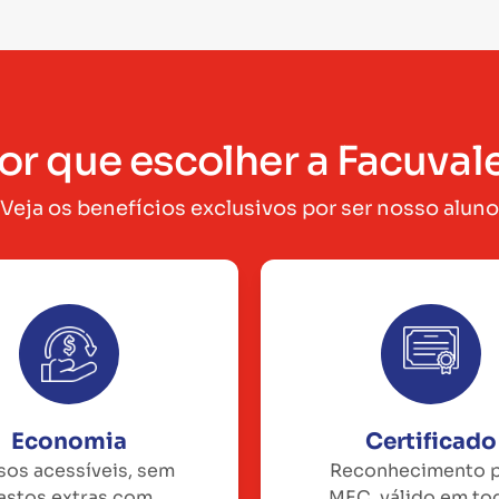
or que escolher a Facuval
Veja os benefícios exclusivos por ser nosso aluno
Economia
Certificado
sos acessíveis, sem
Reconhecimento 
astos extras com
MEC, válido em to