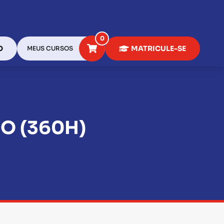
0
O
MATRICULE-SE
MEUS CURSOS
O (360H)