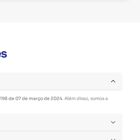
es
 198 de 07 de março de 2024.
Além disso, somos a
acordo com os critérios estabelecidos pelo