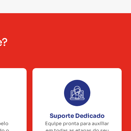
e?
Suporte Dedicado
pelo
Equipe pronta para auxiliar
do o
em todas as etapas do seu