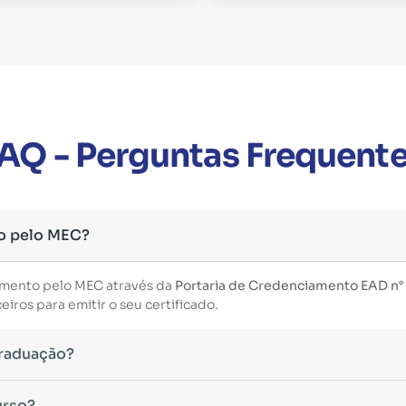
AQ - Perguntas Frequent
o pelo MEC?
imento pelo MEC através da
Portaria de Credenciamento EAD n°
iros para emitir o seu certificado.
Graduação?
essário ter concluído uma graduação reconhecida pelo MEC. De 
urso?