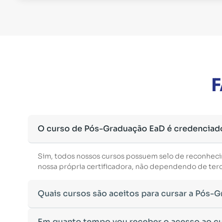
F
O curso de Pós-Graduação EaD é credenciad
Sim, todos nossos cursos possuem selo de reconhec
nossa própria certificadora, não dependendo de terce
Quais cursos são aceitos para cursar a Pós-
Para ingressar em um curso de pós-graduação, é nec
Em quanto tempo vou receber o acesso ao c