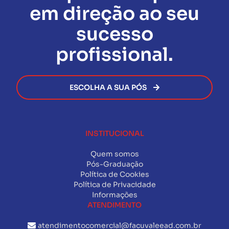
Assim que todas as exigências forem cumpridas, o
em direção ao seu
certificado será emitido de forma rápida e segura,
permitindo que você avance na sua carreira sem
sucesso
burocracia.
profissional.
ESCOLHA A SUA PÓS
INSTITUCIONAL
Quem somos
Pós-Graduação
Política de Cookies
Política de Privacidade
Informações
ATENDIMENTO
atendimentocomercial@facuvaleead.com.br