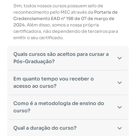
Sim, todos nossos cursos possuem selo de
reconhecimento pelo MEC através da
Portaria de
Credenciamento EAD n° 198 de 07 de março de
2024.
Além disso, somos a nossa própria
certificadora, não dependendo de terceiros para
emitir o seu certificado.
Quais cursos são aceitos para cursar a
Pós-Graduação?
Para ingressar em um curso de pós-graduação, é
Em quanto tempo vou receber o
necessário ter concluído uma graduação
acesso ao curso?
reconhecida pelo MEC. De acordo com os critérios
estabelecidos pelo Ministério da Educação,
Após a conclusão da sua matrícula e a confirmação
Como é a metodologia de ensino do
aceitamos diplomas das seguintes modalidades:
dos seus dados, o acesso ao curso será liberado
•
curso?
Bacharelado
– Formação generalista em diversas
automaticamente.
áreas do conhecimento, como Direito,
Você receberá um
e-mail com os dados de login
na
Administração, Engenharia, entre outras.
A metodologia da
Qual a duração do curso?
Facuvale
foi desenvolvida para
plataforma de ensino, utilizando o endereço
•
Licenciatura
– Formação voltada para o magistério
oferecer flexibilidade e qualidade na
cadastrado no momento da inscrição.
e habilitação para o ensino fundamental e médio.