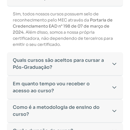
Sim, todos nossos cursos possuem selo de
reconhecimento pelo MEC através da
Portaria de
Credenciamento EAD n° 198 de 07 de março de
2024.
Além disso, somos a nossa própria
certificadora, não dependendo de terceiros para
emitir o seu certificado.
Quais cursos são aceitos para cursar a
Pós-Graduação?
Para ingressar em um curso de pós-graduação, é
Em quanto tempo vou receber o
necessário ter concluído uma graduação
acesso ao curso?
reconhecida pelo MEC. De acordo com os critérios
estabelecidos pelo Ministério da Educação,
Após a conclusão da sua matrícula e a confirmação
Como é a metodologia de ensino do
aceitamos diplomas das seguintes modalidades:
dos seus dados, o acesso ao curso será liberado
•
curso?
Bacharelado
– Formação generalista em diversas
automaticamente.
áreas do conhecimento, como Direito,
Você receberá um
e-mail com os dados de login
na
Administração, Engenharia, entre outras.