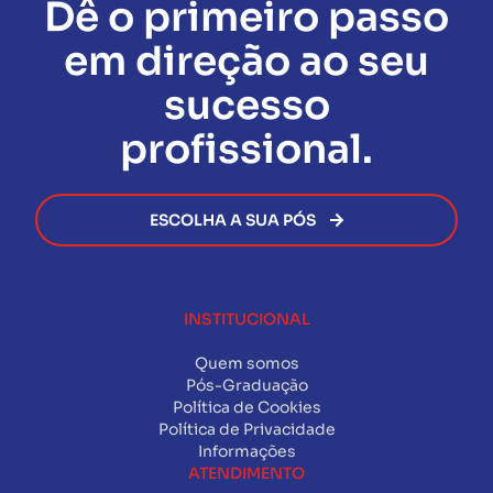
Dê o primeiro passo
momento da solicitação do certificado de
para estudo off-line.
administrativas ou financeiras
com a Facuvale.
ofertas disponíveis no momento da sua inscrição.
conclusão da Pós-Graduação.
Assim que todas as exigências forem cumpridas, o
em direção ao seu
certificado será emitido de forma rápida e segura,
permitindo que você avance na sua carreira sem
sucesso
burocracia.
profissional.
ESCOLHA A SUA PÓS
INSTITUCIONAL
Quem somos
Pós-Graduação
Política de Cookies
Política de Privacidade
Informações
ATENDIMENTO