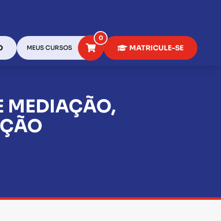
0
O
MATRICULE-SE
MEUS CURSOS
E MEDIAÇÃO,
AÇÃO