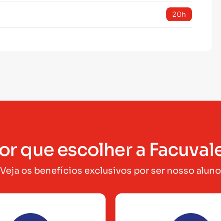
20h
or que escolher a Facuval
Veja os benefícios exclusivos por ser nosso aluno