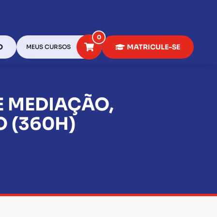
0
O
MATRICULE-SE
MEUS CURSOS
E MEDIAÇÃO,
 (360H)