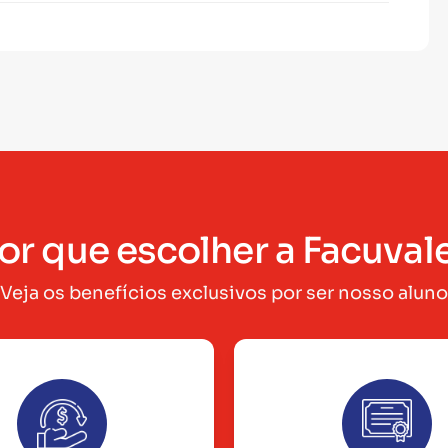
or que escolher a Facuval
Veja os benefícios exclusivos por ser nosso aluno