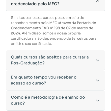
credenciado pelo MEC?
Sim, todos nossos cursos possuem selo de
reconhecimento pelo MEC através da
Portaria de
Credenciamento EAD n° 198 de 07 de março de
2024.
Além disso, somos a nossa própria
certificadora, não dependendo de terceiros para
emitir o seu certificado.
Quais cursos são aceitos para cursar a
Pós-Graduação?
Para ingressar em um curso de pós-graduação, é
Em quanto tempo vou receber o
necessário ter concluído uma graduação
acesso ao curso?
reconhecida pelo MEC. De acordo com os critérios
estabelecidos pelo Ministério da Educação,
Após a conclusão da sua matrícula e a confirmação
Como é a metodologia de ensino do
aceitamos diplomas das seguintes modalidades:
dos seus dados, o acesso ao curso será liberado
•
curso?
Bacharelado
– Formação generalista em diversas
automaticamente.
áreas do conhecimento, como Direito,