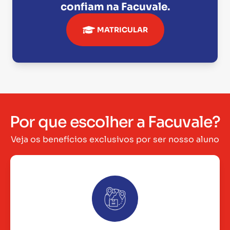
confiam na
Facuvale
.
MATRICULAR
Por que escolher a Facuvale?
Veja os benefícios exclusivos por ser nosso aluno