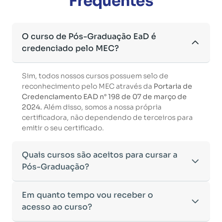
Frequentes
O curso de Pós-Graduação EaD é
credenciado pelo MEC?
Sim, todos nossos cursos possuem selo de
reconhecimento pelo MEC através da
Portaria de
Credenciamento EAD n° 198 de 07 de março de
2024.
Além disso, somos a nossa própria
certificadora, não dependendo de terceiros para
emitir o seu certificado.
Quais cursos são aceitos para cursar a
Pós-Graduação?
Para ingressar em um curso de pós-graduação, é
Em quanto tempo vou receber o
necessário ter concluído uma graduação
acesso ao curso?
reconhecida pelo MEC. De acordo com os critérios