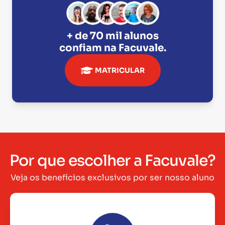
+ de 70 mil alunos
confiam na
Facuvale
.
MATRICULAR
Por que escolher a Facuvale?
Veja os benefícios exclusivos por ser nosso aluno