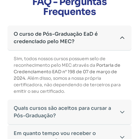
FAQ - Perguntas
Frequentes
O curso de Pós-Graduação EaD é
credenciado pelo MEC?
Sim, todos nossos cursos possuem selo de
reconhecimento pelo MEC através da
Portaria de
Credenciamento EAD n° 198 de 07 de março de
2024.
Além disso, somos a nossa própria
certificadora, não dependendo de terceiros para
emitir o seu certificado.
Quais cursos são aceitos para cursar a
Pós-Graduação?
Para ingressar em um curso de pós-graduação, é
Em quanto tempo vou receber o