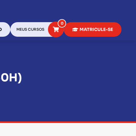
0
O
MATRICULE-SE
MEUS CURSOS
60H)