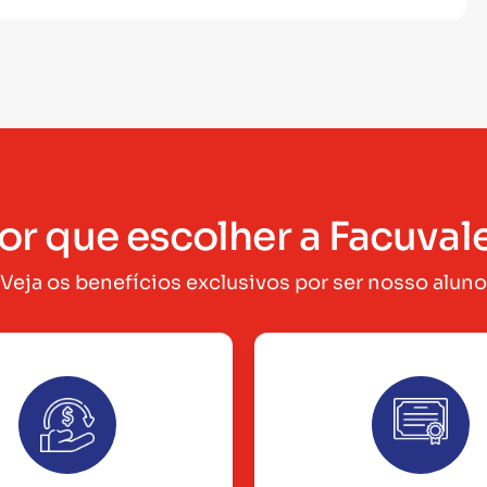
or que escolher a Facuval
Veja os benefícios exclusivos por ser nosso aluno