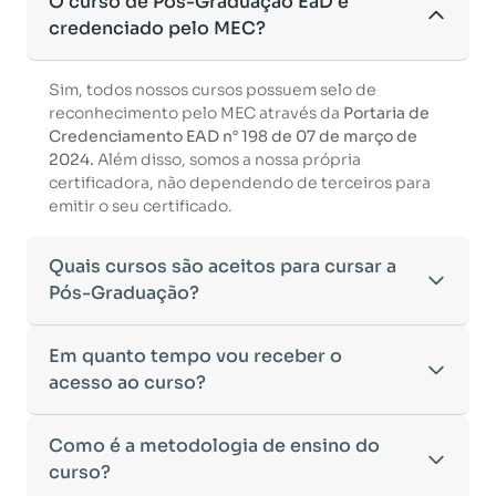
O curso de Pós-Graduação EaD é
credenciado pelo MEC?
Sim, todos nossos cursos possuem selo de
reconhecimento pelo MEC através da
Portaria de
Credenciamento EAD n° 198 de 07 de março de
2024.
Além disso, somos a nossa própria
certificadora, não dependendo de terceiros para
emitir o seu certificado.
Quais cursos são aceitos para cursar a
Pós-Graduação?
Para ingressar em um curso de pós-graduação, é
Em quanto tempo vou receber o
necessário ter concluído uma graduação
acesso ao curso?
reconhecida pelo MEC. De acordo com os critérios
estabelecidos pelo Ministério da Educação,
Após a conclusão da sua matrícula e a confirmação
Como é a metodologia de ensino do
aceitamos diplomas das seguintes modalidades:
dos seus dados, o acesso ao curso será liberado
•
curso?
Bacharelado
– Formação generalista em diversas
automaticamente.
áreas do conhecimento, como Direito,