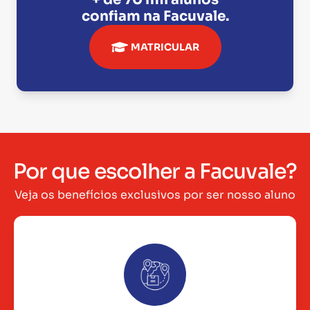
confiam na
Facuvale
.
MATRICULAR
Por que escolher a Facuvale?
Veja os benefícios exclusivos por ser nosso aluno