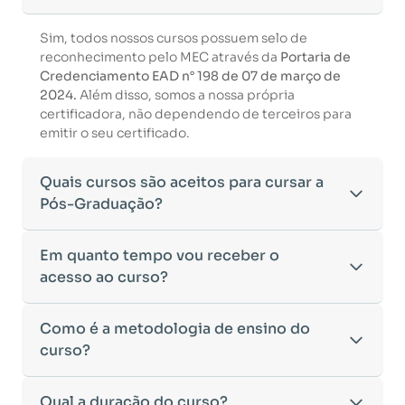
Sim, todos nossos cursos possuem selo de
reconhecimento pelo MEC através da
Portaria de
Credenciamento EAD n° 198 de 07 de março de
2024.
Além disso, somos a nossa própria
certificadora, não dependendo de terceiros para
emitir o seu certificado.
Quais cursos são aceitos para cursar a
Pós-Graduação?
Para ingressar em um curso de pós-graduação, é
Em quanto tempo vou receber o
necessário ter concluído uma graduação
acesso ao curso?
reconhecida pelo MEC. De acordo com os critérios
estabelecidos pelo Ministério da Educação,
Após a conclusão da sua matrícula e a confirmação
Como é a metodologia de ensino do
aceitamos diplomas das seguintes modalidades:
dos seus dados, o acesso ao curso será liberado
•
curso?
Bacharelado
– Formação generalista em diversas
automaticamente.
áreas do conhecimento, como Direito,
Você receberá um
e-mail com os dados de login
na
Administração, Engenharia, entre outras.
A metodologia da
Qual a duração do curso?
Facuvale
foi desenvolvida para
plataforma de ensino, utilizando o endereço