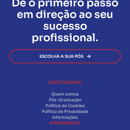
Dê o primeiro passo
administrativas ou financeiras
com a Facuvale.
ofertas disponíveis no momento da sua inscrição.
conclusão da Pós-Graduação.
Assim que todas as exigências forem cumpridas, o
em direção ao seu
certificado será emitido de forma rápida e segura,
permitindo que você avance na sua carreira sem
sucesso
burocracia.
profissional.
ESCOLHA A SUA PÓS
INSTITUCIONAL
Quem somos
Pós-Graduação
Política de Cookies
Política de Privacidade
Informações
ATENDIMENTO