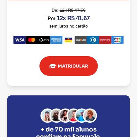
De:
12x R$ 47,50
12x R$ 41,67
Por
sem juros no cartão
MATRICULAR
+ de 70 mil alunos
confiam na
Facuvale
.