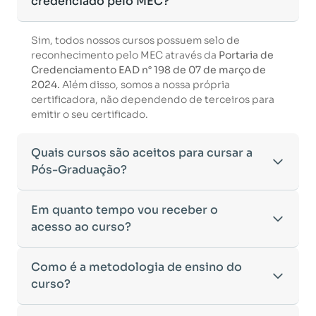
credenciado pelo MEC?
Sim, todos nossos cursos possuem selo de
reconhecimento pelo MEC através da
Portaria de
Credenciamento EAD n° 198 de 07 de março de
2024.
Além disso, somos a nossa própria
certificadora, não dependendo de terceiros para
emitir o seu certificado.
Quais cursos são aceitos para cursar a
Pós-Graduação?
Para ingressar em um curso de pós-graduação, é
Em quanto tempo vou receber o
necessário ter concluído uma graduação
acesso ao curso?
reconhecida pelo MEC. De acordo com os critérios
estabelecidos pelo Ministério da Educação,
Após a conclusão da sua matrícula e a confirmação
Como é a metodologia de ensino do
aceitamos diplomas das seguintes modalidades:
dos seus dados, o acesso ao curso será liberado
•
curso?
Bacharelado
– Formação generalista em diversas
automaticamente.
áreas do conhecimento, como Direito,
Você receberá um
e-mail com os dados de login
na
Administração, Engenharia, entre outras.