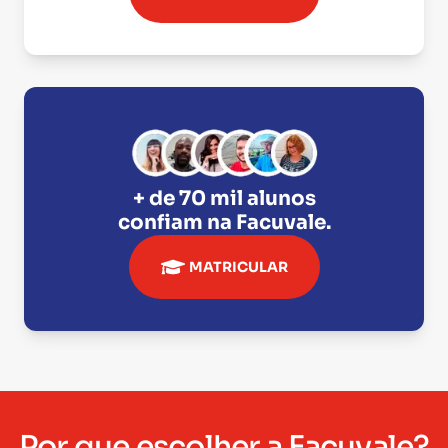
+ de 70 mil alunos
confiam na
Facuvale
.
MATRICULAR
Por que escolher a Facuvale?