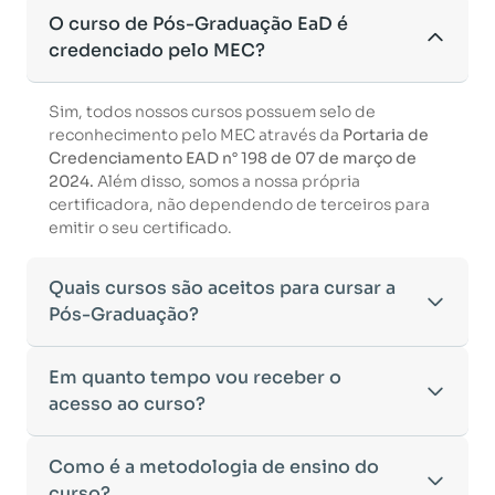
O curso de Pós-Graduação EaD é
credenciado pelo MEC?
Sim, todos nossos cursos possuem selo de
reconhecimento pelo MEC através da
Portaria de
Credenciamento EAD n° 198 de 07 de março de
2024.
Além disso, somos a nossa própria
certificadora, não dependendo de terceiros para
emitir o seu certificado.
Quais cursos são aceitos para cursar a
Pós-Graduação?
Para ingressar em um curso de pós-graduação, é
Em quanto tempo vou receber o
necessário ter concluído uma graduação
acesso ao curso?
reconhecida pelo MEC. De acordo com os critérios
estabelecidos pelo Ministério da Educação,
Após a conclusão da sua matrícula e a confirmação
Como é a metodologia de ensino do
aceitamos diplomas das seguintes modalidades:
dos seus dados, o acesso ao curso será liberado
•
curso?
Bacharelado
– Formação generalista em diversas