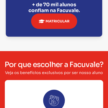
+ de 70 mil alunos
confiam na
Facuvale
.
MATRICULAR
Por que escolher a Facuvale?
Veja os benefícios exclusivos por ser nosso aluno