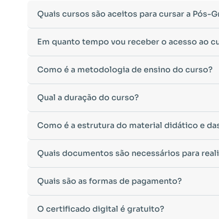
Quais cursos são aceitos para cursar a Pós-
Para ingressar em um curso de pós-graduação, é nec
Em quanto tempo vou receber o acesso ao c
Ministério da Educação, aceitamos diplomas das seg
•
Bacharelado
– Formação generalista em diversas ár
Após a conclusão da sua matrícula e a confirmação d
Como é a metodologia de ensino do curso?
•
Licenciatura
– Formação voltada para o magistério e
Você receberá um
e-mail com os dados de login
na p
•
Tecnólogo
– Cursos de formação superior de menor 
Esse processo ocorre de forma ágil, permitindo que 
•
Cursos de Formação de Oficiais
– Desde que sejam 
A metodologia da
Qual a duração do curso?
Facuvale
foi desenvolvida para ofe
Caso não receba o e-mail de acesso em até
24 horas 
Caso tenha dúvidas sobre a validade do seu diploma 
qualquer lugar e no seu próprio ritmo.
acadêmico para auxílio.
•
Ambiente Virtual de Aprendizagem (AVA)
intuitivo
A duração do curso varia de acordo com a carga horá
Como é a estrutura do material didático e da
•
Material didático digital
disponível para leitura on-
•
Pós-Graduação Lato Sensu:
Duração mínima de 4 m
•
Avaliações objetivas e dissertativas
, incentivando 
•
Pós-Graduação de 360 horas:
Duração mínima de 3
•
Trabalho de Conclusão de Curso (TCC) opcional
, c
Nosso material didático foi cuidadosamente elabora
Quais documentos são necessários para reali
•
Exceções:
Os cursos de
Engenharia de Segurança d
•
Suporte de tutores especializados
, disponíveis pa
•
Apostilas digitais
com conteúdo atualizado e apro
de conteúdos mais aprofundados nessas áreas.
Nosso compromisso é garantir que sua experiência de 
•
Materiais complementares,
como artigos, vídeos e
O tempo de conclusão pode variar de acordo com a ded
Para efetuar sua matrícula, você precisará enviar os
Quais são as formas de pagamento?
•
Atividades interativas
para reforçar o aprendizado.
•
RG e CPF
(ou CNH, desde que contenha os dados c
•
Avaliações on-line,
que testam não apenas a memoriz
•
Certidão de Nascimento ou Casamento.
Todo o conteúdo pode ser acessado diretamente no A
Oferecemos opções flexíveis de pagamento para facil
O certificado digital é gratuito?
•
Diploma da Graduação ou Declaração de Conclusã
•
Cartão de crédito:
Parcelamento em até
12 vezes s