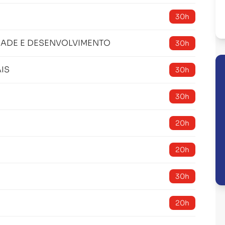
30h
DADE E DESENVOLVIMENTO
30h
IS
30h
30h
20h
20h
30h
20h