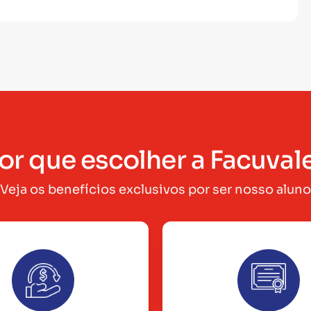
or que escolher a Facuval
Veja os benefícios exclusivos por ser nosso aluno