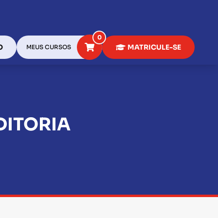
0
O
MATRICULE-SE
MEUS CURSOS
DITORIA