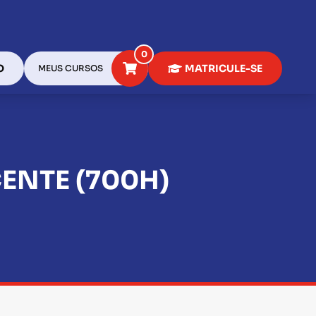
0
O
MATRICULE-SE
MEUS CURSOS
ENTE (700H)