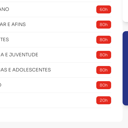
MANO
60h
AR E AFINS
80h
NTES
80h
IA E JUVENTUDE
80h
ÇAS E ADOLESCENTES
80h
O
80h
20h