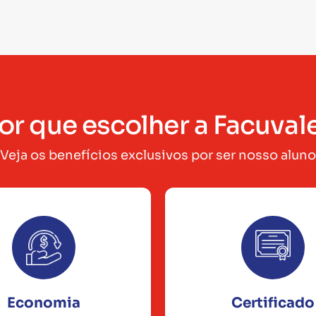
or que escolher a Facuval
Veja os benefícios exclusivos por ser nosso aluno
Economia
Certificado