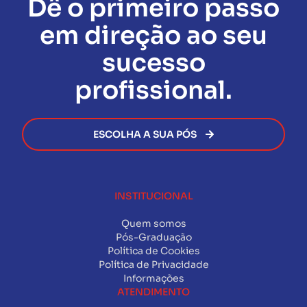
Dê o primeiro passo
para estudo off-line.
administrativas ou financeiras
com a Facuvale.
ofertas disponíveis no momento da sua inscrição.
conclusão da Pós-Graduação.
Assim que todas as exigências forem cumpridas, o
em direção ao seu
certificado será emitido de forma rápida e segura,
permitindo que você avance na sua carreira sem
sucesso
burocracia.
profissional.
ESCOLHA A SUA PÓS
INSTITUCIONAL
Quem somos
Pós-Graduação
Política de Cookies
Política de Privacidade
Informações
ATENDIMENTO