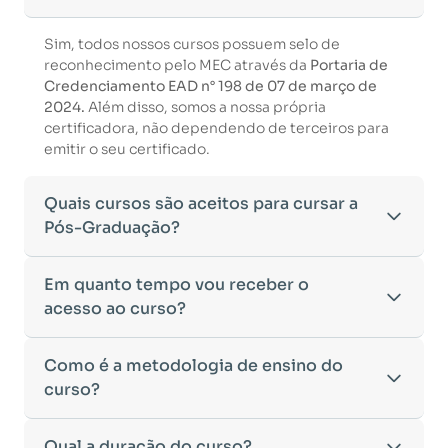
Sim, todos nossos cursos possuem selo de
reconhecimento pelo MEC através da
Portaria de
Credenciamento EAD n° 198 de 07 de março de
2024.
Além disso, somos a nossa própria
certificadora, não dependendo de terceiros para
emitir o seu certificado.
Quais cursos são aceitos para cursar a
Pós-Graduação?
Para ingressar em um curso de pós-graduação, é
Em quanto tempo vou receber o
necessário ter concluído uma graduação
acesso ao curso?
reconhecida pelo MEC. De acordo com os critérios
estabelecidos pelo Ministério da Educação,
Após a conclusão da sua matrícula e a confirmação
Como é a metodologia de ensino do
aceitamos diplomas das seguintes modalidades:
dos seus dados, o acesso ao curso será liberado
•
curso?
Bacharelado
– Formação generalista em diversas
automaticamente.
áreas do conhecimento, como Direito,
Você receberá um
e-mail com os dados de login
na
Administração, Engenharia, entre outras.
A metodologia da
Qual a duração do curso?
Facuvale
foi desenvolvida para
plataforma de ensino, utilizando o endereço