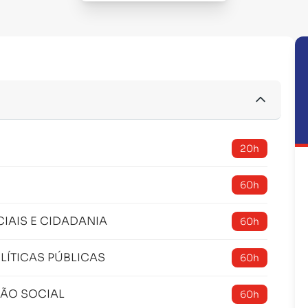
20h
60h
IAIS E CIDADANIA
60h
LÍTICAS PÚBLICAS
60h
ÇÃO SOCIAL
60h