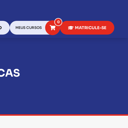
0
O
MATRICULE-SE
MEUS CURSOS
ICAS