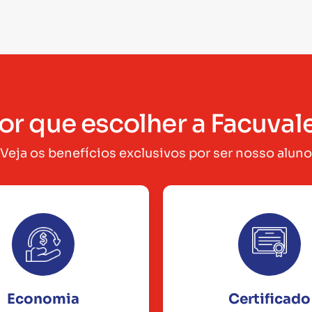
or que escolher a Facuval
Veja os benefícios exclusivos por ser nosso aluno
Economia
Certificado