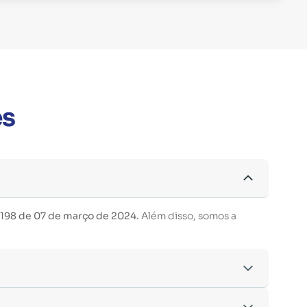
es
 198 de 07 de março de 2024.
Além disso, somos a
acordo com os critérios estabelecidos pelo