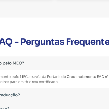
AQ - Perguntas Frequent
o pelo MEC?
imento pelo MEC através da
Portaria de Credenciamento EAD n°
iros para emitir o seu certificado.
Graduação?
essário ter concluído uma graduação reconhecida pelo MEC. De 
urso?