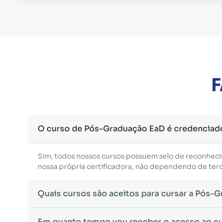
F
O curso de Pós-Graduação EaD é credenciad
Sim, todos nossos cursos possuem selo de reconhec
nossa própria certificadora, não dependendo de terce
Quais cursos são aceitos para cursar a Pós-
Para ingressar em um curso de pós-graduação, é nec
Em quanto tempo vou receber o acesso ao c