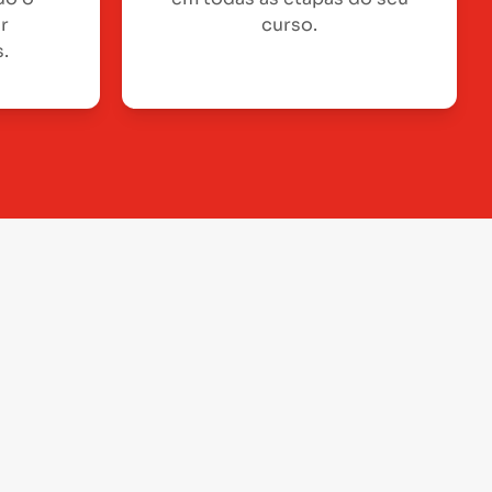
or
curso.
.