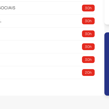
SOCIAIS
30h
L
30h
30h
30h
30h
20h