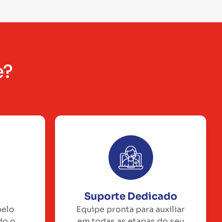
e?
Suporte Dedicado
pelo
Equipe pronta para auxiliar
do o
em todas as etapas do seu