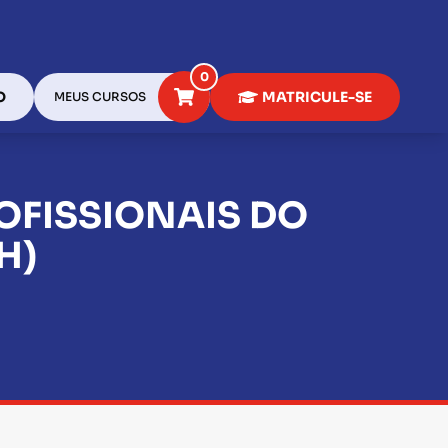
0
O
MATRICULE-SE
MEUS CURSOS
OFISSIONAIS DO
H)