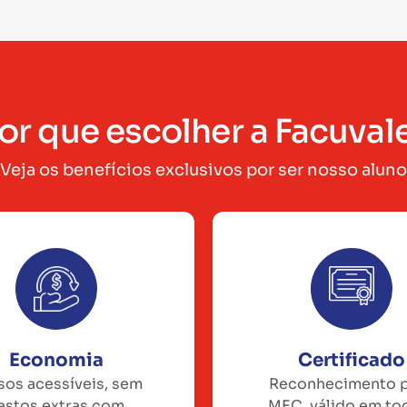
or que escolher a Facuval
Veja os benefícios exclusivos por ser nosso aluno
Economia
Certificado
sos acessíveis, sem
Reconhecimento 
astos extras com
MEC, válido em to