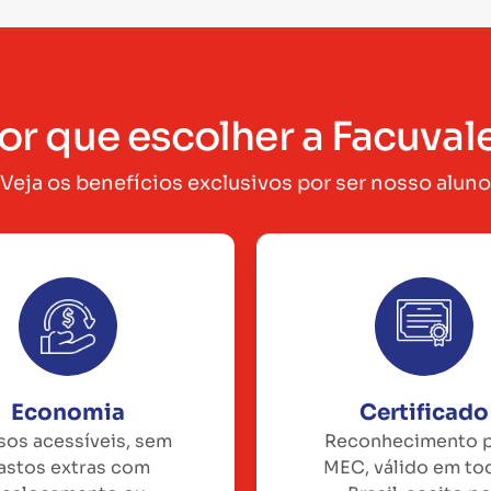
or que escolher a Facuval
Veja os benefícios exclusivos por ser nosso aluno
Economia
Certificado
sos acessíveis, sem
Reconhecimento 
astos extras com
MEC, válido em to