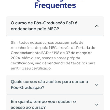
Frequentes
O curso de Pós-Graduação EaD é
credenciado pelo MEC?
Sim, todos nossos cursos possuem selo de
reconhecimento pelo MEC através da
Portaria de
Credenciamento EAD n° 198 de 07 de março de
2024.
Além disso, somos a nossa própria
certificadora, não dependendo de terceiros para
emitir o seu certificado.
Quais cursos são aceitos para cursar a
Pós-Graduação?
Para ingressar em um curso de pós-graduação, é
Em quanto tempo vou receber o
necessário ter concluído uma graduação
acesso ao curso?