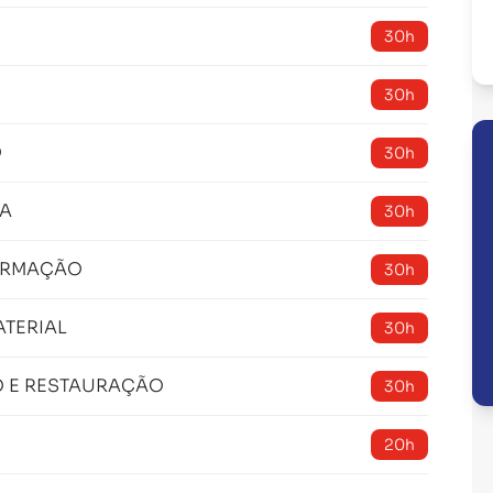
30h
30h
O
30h
IA
30h
ORMAÇÃO
30h
ATERIAL
30h
O E RESTAURAÇÃO
30h
20h