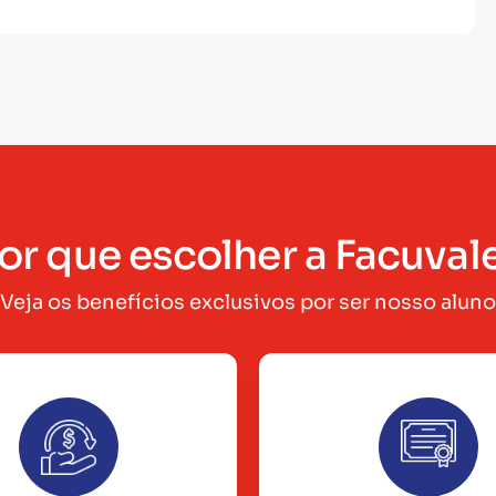
or que escolher a Facuval
Veja os benefícios exclusivos por ser nosso aluno