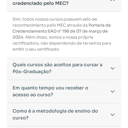
credenciado pelo MEC?
Sim, todos nossos cursos possuem selo de
reconhecimento pelo MEC através da
Portaria de
Credenciamento EAD n° 198 de 07 de março de
2024.
Além disso, somos a nossa própria
certificadora, não dependendo de terceiros para
emitir o seu certificado.
Quais cursos são aceitos para cursar a
Pós-Graduação?
Para ingressar em um curso de pós-graduação, é
Em quanto tempo vou receber o
necessário ter concluído uma graduação
acesso ao curso?
reconhecida pelo MEC. De acordo com os critérios
estabelecidos pelo Ministério da Educação,
Após a conclusão da sua matrícula e a confirmação
Como é a metodologia de ensino do
aceitamos diplomas das seguintes modalidades:
dos seus dados, o acesso ao curso será liberado
•
curso?
Bacharelado
– Formação generalista em diversas
automaticamente.
áreas do conhecimento, como Direito,