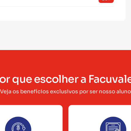
or que escolher a Facuval
Veja os benefícios exclusivos por ser nosso aluno