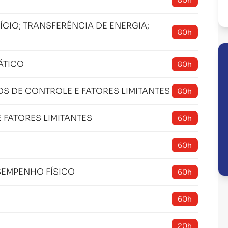
80h
CIO; TRANSFERÊNCIA DE ENERGIA;
80h
ÁTICO
80h
S DE CONTROLE E FATORES LIMITANTES
80h
 FATORES LIMITANTES
60h
60h
SEMPENHO FÍSICO
60h
60h
20h