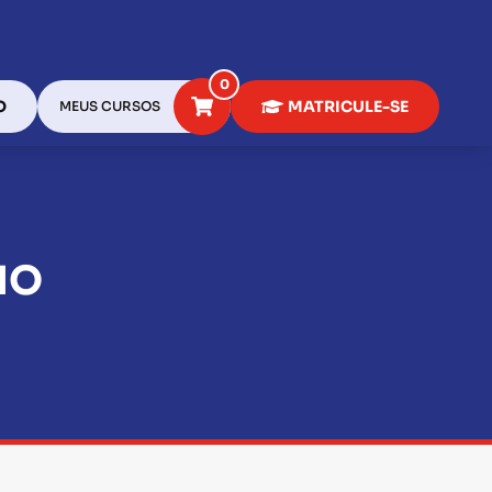
0
O
MATRICULE-SE
MEUS CURSOS
IO