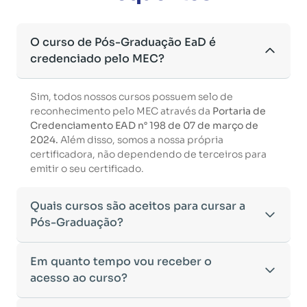
O curso de Pós-Graduação EaD é
credenciado pelo MEC?
Sim, todos nossos cursos possuem selo de
reconhecimento pelo MEC através da
Portaria de
Credenciamento EAD n° 198 de 07 de março de
2024.
Além disso, somos a nossa própria
certificadora, não dependendo de terceiros para
emitir o seu certificado.
Quais cursos são aceitos para cursar a
Pós-Graduação?
Para ingressar em um curso de pós-graduação, é
Em quanto tempo vou receber o
necessário ter concluído uma graduação
acesso ao curso?
reconhecida pelo MEC. De acordo com os critérios
estabelecidos pelo Ministério da Educação,