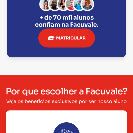
+ de 70 mil alunos
confiam na
Facuvale
.
MATRICULAR
Por que escolher a Facuvale?
Veja os benefícios exclusivos por ser nosso aluno