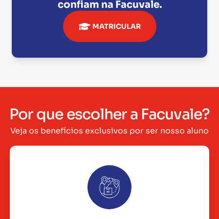
confiam na
Facuvale
.
MATRICULAR
Por que escolher a Facuvale?
Veja os benefícios exclusivos por ser nosso aluno