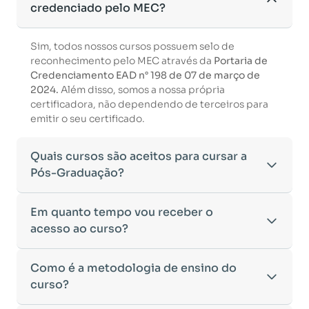
credenciado pelo MEC?
Sim, todos nossos cursos possuem selo de
reconhecimento pelo MEC através da
Portaria de
Credenciamento EAD n° 198 de 07 de março de
2024.
Além disso, somos a nossa própria
certificadora, não dependendo de terceiros para
emitir o seu certificado.
Quais cursos são aceitos para cursar a
Pós-Graduação?
Para ingressar em um curso de pós-graduação, é
Em quanto tempo vou receber o
necessário ter concluído uma graduação
acesso ao curso?
reconhecida pelo MEC. De acordo com os critérios
estabelecidos pelo Ministério da Educação,
Após a conclusão da sua matrícula e a confirmação
Como é a metodologia de ensino do
aceitamos diplomas das seguintes modalidades:
dos seus dados, o acesso ao curso será liberado
•
curso?
Bacharelado
– Formação generalista em diversas
automaticamente.
áreas do conhecimento, como Direito,