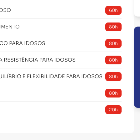
DOSO
60h
CIMENTO
80h
CO PARA IDOSOS
80h
 RESISTÊNCIA PARA IDOSOS
80h
LÍBRIO E FLEXIBILIDADE PARA IDOSOS
80h
80h
20h