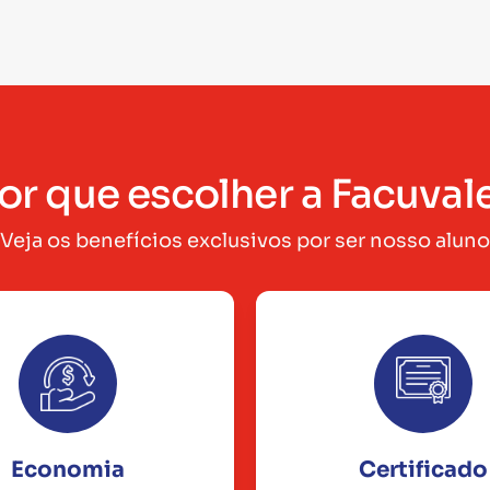
or que escolher a Facuval
Veja os benefícios exclusivos por ser nosso aluno
Economia
Certificado